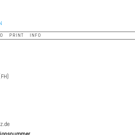
N
CO
PRINT
INFO
(FH)
z.de
ationsnummer