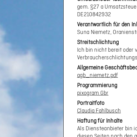
gem. §27 a Umsatzsteue
DE210842932
Verantwortlich für den In
Suna Niemetz, Oraniens
Streitschlichtung
Ich bin nicht bereit oder
Verbraucherschlichtungs
Allgemeine Geschäftsbe
agb_niemetz.pdf
Programmierung
pixogram Gbr
Portraitfoto
Claudia Fahlbusch
Haftung für Inhalte
Als Diensteanbieter bin 
diesen Seiten nach den a