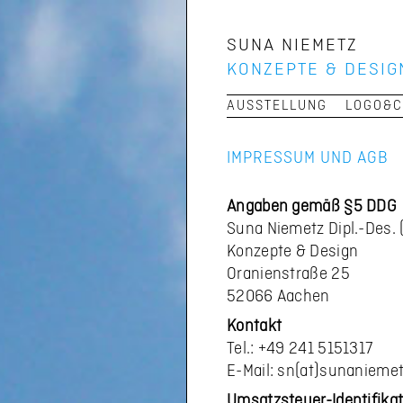
SUNA NIEMETZ
KONZEPTE & DESIG
Navigation
AUSSTELLUNG
LOGO&
überspringen
IMPRESSUM UND AGB
Angaben gemäß §5 DDG
Suna Niemetz Dipl.-Des. 
Konzepte & Design
Oranienstraße 25
52066 Aachen
Kontakt
Tel.: +49 241 5151317
E-Mail: sn(at)sunaniemet
Umsatzsteuer-Identifik